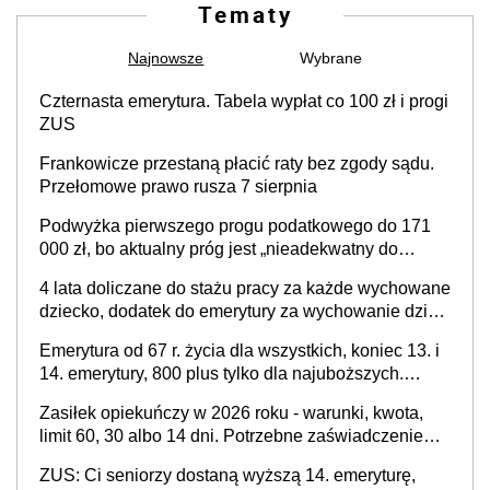
Tematy
Najnowsze
Wybrane
Czternasta emerytura. Tabela wypłat co 100 zł i progi
ZUS
Frankowicze przestaną płacić raty bez zgody sądu.
Przełomowe prawo rusza 7 sierpnia
Podwyżka pierwszego progu podatkowego do 171
000 zł, bo aktualny próg jest „nieadekwatny do
kosztów życia obywateli” – zapadła decyzja Sejmu
4 lata doliczane do stażu pracy za każde wychowane
dziecko, dodatek do emerytury za wychowanie dzieci
i świadczenie także dla rodziców trójki dzieci. Znamy
Emerytura od 67 r. życia dla wszystkich, koniec 13. i
stanowisko sejmowej komisji
14. emerytury, 800 plus tylko dla najuboższych.
Ekonomiści przygotowali plan ratunkowy dla
Zasiłek opiekuńczy w 2026 roku - warunki, kwota,
polskich finansów publicznych
limit 60, 30 albo 14 dni. Potrzebne zaświadczenie
lekarskie i druk Z-15B. Na opiekę nad chorym
ZUS: Ci seniorzy dostaną wyższą 14. emeryturę,
rodzicem i innym członkiem rodziny