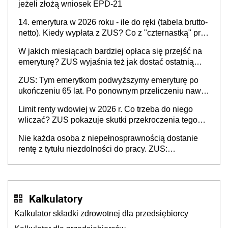
jeżeli złożą wniosek EPD-21
14. emerytura w 2026 roku - ile do ręki (tabela brutto-
netto). Kiedy wypłata z ZUS? Co z "czternastką" przy
rencie wdowiej i rencie rodzinnej?
W jakich miesiącach bardziej opłaca się przejść na
emeryturę? ZUS wyjaśnia też jak dostać ostatnią
pensję i pierwszą emeryturę za ten sam miesiąc
ZUS: Tym emerytkom podwyższymy emeryturę po
ukończeniu 65 lat. Po ponownym przeliczeniu nawet
kilkaset złotych więcej miesięczne
Limit renty wdowiej w 2026 r. Co trzeba do niego
wliczać? ZUS pokazuje skutki przekroczenia tego
limitu przez jedno i oba świadczenia
Nie każda osoba z niepełnosprawnością dostanie
rentę z tytułu niezdolności do pracy. ZUS:
Niepełnosprawność i niezdolność do pracy to dwa
różne pojęcia
Kalkulatory
Kalkulator składki zdrowotnej dla przedsiębiorcy