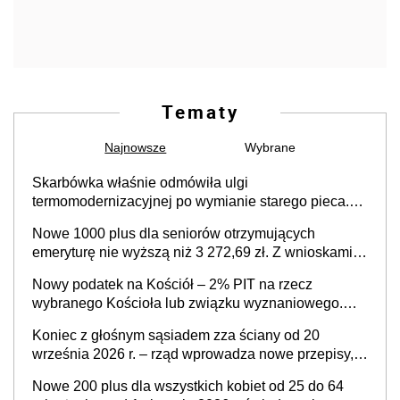
Tematy
Najnowsze
Wybrane
Skarbówka właśnie odmówiła ulgi
termomodernizacyjnej po wymianie starego pieca.
Uwaga, decyduje ważny szczegół!
Nowe 1000 plus dla seniorów otrzymujących
emeryturę nie wyższą niż 3 272,69 zł. Z wnioskami
należy się pospieszyć, bo spóźnialscy świadczenia
Nowy podatek na Kościół – 2% PIT na rzecz
nie otrzymają
wybranego Kościoła lub związku wyznaniowego.
Premier potwierdza prace nad zmianami w systemie
Koniec z głośnym sąsiadem zza ściany od 20
finansowania
września 2026 r. – rząd wprowadza nowe przepisy,
które poprawią komfort życia mieszkańców
Nowe 200 plus dla wszystkich kobiet od 25 do 64