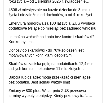
roku życia – od 1 sierpnia 2026 r. świadczenie
przysługuje w ramach nowego programu rządowego
4806 zł miesięcznie na każde dziecko do 3. roku
życia i niezależnie od dochodów, a od 4. roku życia
800 plus – nowe świadczenie ma odwrócić trend
Emerytura honorowa za 100 lat życia. ZUS wypłaca
spadku liczby urodzeń w Polsce
dodatkowe tysiące co miesiąc bez żadnego wniosku
Ile można wpłacić na konto bez kontroli skarbówki?
Konkretny limit
Donosy do skarbówki - do 70% zgłoszeń jest
motywowanych konfliktami osobistymi
Skarbówka zaciska pętlę na podatnikach. 12,4 mln
cichych kontroli i rekordowe 11 mld złotych
zaległości
Babcia lub dziadek mogą przekazać ci pieniądze
bez podatku. Jest jednak ważny limit
Zmiany w 800 plus. W sierpniu ZUS przesuwa
terminy wypłaty pieniędzy. Kiedy przelewy trafią
teraz do rodziców?