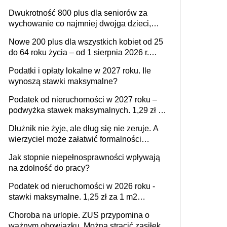
„nieadekwatny do kosztów życia obywateli”
Dwukrotność 800 plus dla seniorów za
– zapadła decyzja Sejmu
wychowanie co najmniej dwojga dzieci,
które „pracują w Polsce i zasilają budżet
Nowe 200 plus dla wszystkich kobiet od 25
państwa poprzez płacenie podatków?
do 64 roku życia – od 1 sierpnia 2026 r.
Zapadła decyzja Sejmu
świadczenie przysługuje w ramach nowego
Podatki i opłaty lokalne w 2027 roku. Ile
programu rządowego
wynoszą stawki maksymalne?
Podatek od nieruchomości w 2027 roku –
podwyżka stawek maksymalnych. 1,29 zł za
1 m2 mieszkania, 36,49 zł za 1 m2
Dłużnik nie żyje, ale dług się nie zeruje. A
budynków i lokali związanych z
wierzyciel może załatwić formalności
prowadzeniem działalności gospodarczej
spadkowe zamiast rodziny
Jak stopnie niepełnosprawności wpływają
na zdolność do pracy?
Podatek od nieruchomości w 2026 roku -
stawki maksymalne. 1,25 zł za 1 m2
mieszkania, 35,53 zł za 1 m2 budynków i
Choroba na urlopie. ZUS przypomina o
lokali związanych z prowadzeniem biznesu
ważnym obowiązku. Można stracić zasiłek