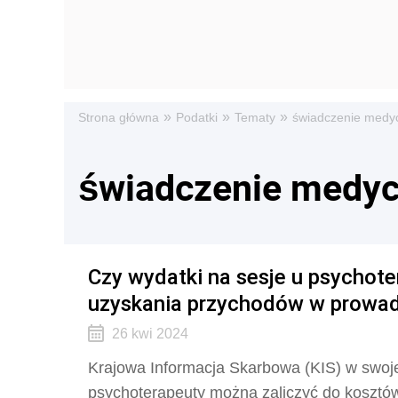
»
»
»
Strona główna
Podatki
Tematy
świadczenie medy
świadczenie medy
Czy wydatki na sesje u psychot
uzyskania przychodów w prowadz
26 kwi 2024
Krajowa Informacja Skarbowa (KIS) w swojej 
psychoterapeuty można zaliczyć do koszt