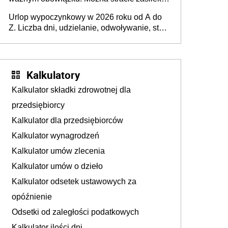
chorobowy
Urlop wypoczynkowy w 2026 roku od A do
Z. Liczba dni, udzielanie, odwoływanie, staż
pracy a urlop, część etatu i inne ważne
sytuacje
Kalkulatory
Kalkulator składki zdrowotnej dla
przedsiębiorcy
Kalkulator dla przedsiębiorców
Kalkulator wynagrodzeń
Kalkulator umów zlecenia
Kalkulator umów o dzieło
Kalkulator odsetek ustawowych za
opóźnienie
Odsetki od zaległości podatkowych
Kalkulator ilości dni