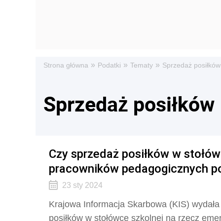
»
»
»
Strona główna
Podatki
Tematy
Sprzedaż posiłków
Sprzedaż posiłków
Czy sprzedaż posiłków w stołów
pracowników pedagogicznych p
23 sty 2024
Krajowa Informacja Skarbowa (KIS) wydała i
posiłków w stołówce szkolnej na rzecz em