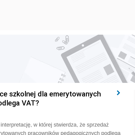
ce szkolnej dla emerytowanych
odlega VAT?
nterpretację, w której stwierdza, że sprzedaż
erytowanych pracowników pedagogicznych podlega