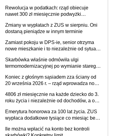
wnioskami należy się pospieszyć, bo
Rewolucja w podatkach: rząd obiecuje
spóźnialscy świadczenia nie otrzymają
nawet 300 zł miesięcznie podwyżki
każdemu jeszcze przed wyborami
Zmiany w wypłatach z ZUS w sierpniu. Oni
dostaną pieniądze w innym terminie
Zamiast pokoju w DPS-ie, senior otrzyma
nowe mieszkanie i to niezależnie od sytuacji
materialnej – rząd ogłasza nowy program
Skarbówka właśnie odmówiła ulgi
wsparcia dla osób po 60 roku życia
termomodernizacyjnej po wymianie starego
pieca. Uwaga, decyduje ważny szczegół!
Koniec z głośnym sąsiadem zza ściany od
20 września 2026 r. – rząd wprowadza nowe
przepisy, które poprawią komfort życia
4806 zł miesięcznie na każde dziecko do 3.
mieszkańców
roku życia i niezależnie od dochodów, a od
4. roku życia 800 plus – nowe świadczenie
Emerytura honorowa za 100 lat życia. ZUS
ma odwrócić trend spadku liczby urodzeń w
wypłaca dodatkowe tysiące co miesiąc bez
Polsce
żadnego wniosku
Ile można wpłacić na konto bez kontroli
skarbówki? Konkretny limit