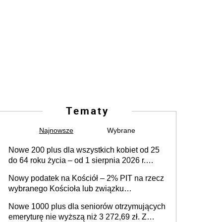
Tematy
Najnowsze
Wybrane
Nowe 200 plus dla wszystkich kobiet od 25
do 64 roku życia – od 1 sierpnia 2026 r.
świadczenie przysługuje w ramach nowego
Nowy podatek na Kościół – 2% PIT na rzecz
programu rządowego
wybranego Kościoła lub związku
wyznaniowego. Premier potwierdza prace
Nowe 1000 plus dla seniorów otrzymujących
nad zmianami w systemie finansowania
emeryturę nie wyższą niż 3 272,69 zł. Z