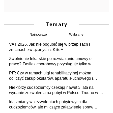
Tematy
Najnowsze
Wybrane
VAT 2026. Jak nie pogubić się w przepisach i
zmianach związanych z KSeF
Zwolnienie lekarskie po rozwiązaniu umowy o
pracę? Zasiłek chorobowy przysługuje tylko w
przypadku zachorowania w ciągu 14 dni od ustania
PIT: Czy w ramach ulgi rehabilitacyjnej można
stosunku pracy
odliczyć zakup okularów, aparatu słuchowego i
skutera inwalidzkiego?
Niektórzy cudzoziemcy czekają nawet 3 lata na
wydanie zezwolenia na pobyt w Polsce. Trudno w to
uwierzyć, ale ogromne opóźnienia z kartami pobytu
Idą zmiany w zezwoleniach pobytowych dla
to realny problem
cudzoziemców, ale milczące załatwienie spraw
przewidziano tylko dla wybranych